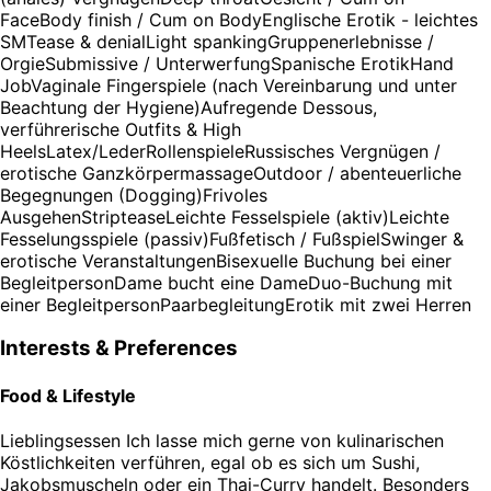
Face
Body finish / Cum on Body
Englische Erotik - leichtes
SM
Tease & denial
Light spanking
Gruppenerlebnisse /
Orgie
Submissive / Unterwerfung
Spanische Erotik
Hand
Job
Vaginale Fingerspiele (nach Vereinbarung und unter
Beachtung der Hygiene)
Aufregende Dessous,
verführerische Outfits & High
Heels
Latex/Leder
Rollenspiele
Russisches Vergnügen /
erotische Ganzkörpermassage
Outdoor / abenteuerliche
Begegnungen (Dogging)
Frivoles
Ausgehen
Striptease
Leichte Fesselspiele (aktiv)
Leichte
Fesselungsspiele (passiv)
Fußfetisch / Fußspiel
Swinger &
erotische Veranstaltungen
Bisexuelle Buchung bei einer
Begleitperson
Dame bucht eine Dame
Duo-Buchung mit
einer Begleitperson
Paarbegleitung
Erotik mit zwei Herren
Interests & Preferences
Food & Lifestyle
Lieblingsessen
Ich lasse mich gerne von kulinarischen
Köstlichkeiten verführen, egal ob es sich um Sushi,
Jakobsmuscheln oder ein Thai-Curry handelt. Besonders