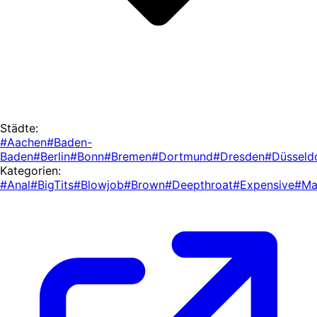
Städte:
#Aachen
#Baden-
Baden
#Berlin
#Bonn
#Bremen
#Dortmund
#Dresden
#Düsseld
Kategorien:
#Anal
#BigTits
#Blowjob
#Brown
#Deepthroat
#Expensive
#Ma