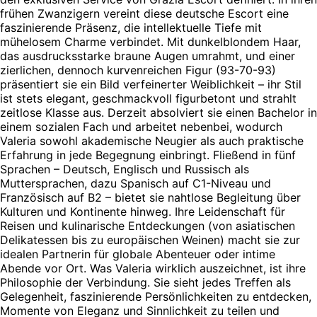
frühen Zwanzigern vereint diese deutsche Escort eine
faszinierende Präsenz, die intellektuelle Tiefe mit
mühelosem Charme verbindet. Mit dunkelblondem Haar,
das ausdrucksstarke braune Augen umrahmt, und einer
zierlichen, dennoch kurvenreichen Figur (93-70-93)
präsentiert sie ein Bild verfeinerter Weiblichkeit – ihr Stil
ist stets elegant, geschmackvoll figurbetont und strahlt
zeitlose Klasse aus. Derzeit absolviert sie einen Bachelor in
einem sozialen Fach und arbeitet nebenbei, wodurch
Valeria sowohl akademische Neugier als auch praktische
Erfahrung in jede Begegnung einbringt. Fließend in fünf
Sprachen – Deutsch, Englisch und Russisch als
Muttersprachen, dazu Spanisch auf C1-Niveau und
Französisch auf B2 – bietet sie nahtlose Begleitung über
Kulturen und Kontinente hinweg. Ihre Leidenschaft für
Reisen und kulinarische Entdeckungen (von asiatischen
Delikatessen bis zu europäischen Weinen) macht sie zur
idealen Partnerin für globale Abenteuer oder intime
Abende vor Ort. Was Valeria wirklich auszeichnet, ist ihre
Philosophie der Verbindung. Sie sieht jedes Treffen als
Gelegenheit, faszinierende Persönlichkeiten zu entdecken,
Momente von Eleganz und Sinnlichkeit zu teilen und