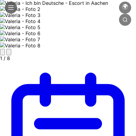
🌍
1
/ 8