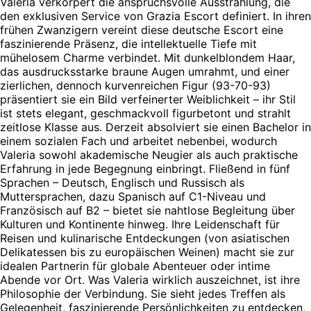
Valeria verkörpert die anspruchsvolle Ausstrahlung, die
den exklusiven Service von Grazia Escort definiert. In ihren
frühen Zwanzigern vereint diese deutsche Escort eine
faszinierende Präsenz, die intellektuelle Tiefe mit
mühelosem Charme verbindet. Mit dunkelblondem Haar,
das ausdrucksstarke braune Augen umrahmt, und einer
zierlichen, dennoch kurvenreichen Figur (93-70-93)
präsentiert sie ein Bild verfeinerter Weiblichkeit – ihr Stil
ist stets elegant, geschmackvoll figurbetont und strahlt
zeitlose Klasse aus. Derzeit absolviert sie einen Bachelor in
einem sozialen Fach und arbeitet nebenbei, wodurch
Valeria sowohl akademische Neugier als auch praktische
Erfahrung in jede Begegnung einbringt. Fließend in fünf
Sprachen – Deutsch, Englisch und Russisch als
Muttersprachen, dazu Spanisch auf C1-Niveau und
Französisch auf B2 – bietet sie nahtlose Begleitung über
Kulturen und Kontinente hinweg. Ihre Leidenschaft für
Reisen und kulinarische Entdeckungen (von asiatischen
Delikatessen bis zu europäischen Weinen) macht sie zur
idealen Partnerin für globale Abenteuer oder intime
Abende vor Ort. Was Valeria wirklich auszeichnet, ist ihre
Philosophie der Verbindung. Sie sieht jedes Treffen als
Gelegenheit, faszinierende Persönlichkeiten zu entdecken,