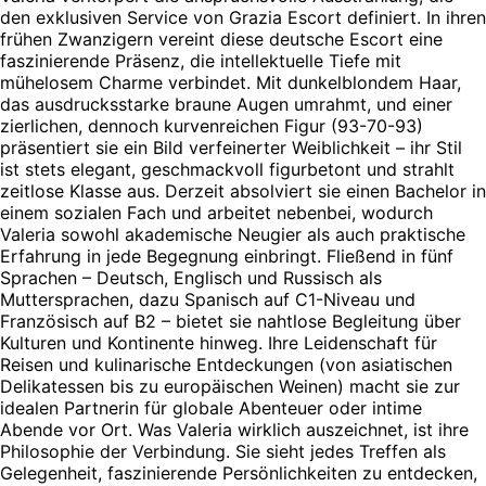
den exklusiven Service von Grazia Escort definiert. In ihren
frühen Zwanzigern vereint diese deutsche Escort eine
faszinierende Präsenz, die intellektuelle Tiefe mit
mühelosem Charme verbindet. Mit dunkelblondem Haar,
das ausdrucksstarke braune Augen umrahmt, und einer
zierlichen, dennoch kurvenreichen Figur (93-70-93)
präsentiert sie ein Bild verfeinerter Weiblichkeit – ihr Stil
ist stets elegant, geschmackvoll figurbetont und strahlt
zeitlose Klasse aus. Derzeit absolviert sie einen Bachelor in
einem sozialen Fach und arbeitet nebenbei, wodurch
Valeria sowohl akademische Neugier als auch praktische
Erfahrung in jede Begegnung einbringt. Fließend in fünf
Sprachen – Deutsch, Englisch und Russisch als
Muttersprachen, dazu Spanisch auf C1-Niveau und
Französisch auf B2 – bietet sie nahtlose Begleitung über
Kulturen und Kontinente hinweg. Ihre Leidenschaft für
Reisen und kulinarische Entdeckungen (von asiatischen
Delikatessen bis zu europäischen Weinen) macht sie zur
idealen Partnerin für globale Abenteuer oder intime
Abende vor Ort. Was Valeria wirklich auszeichnet, ist ihre
Philosophie der Verbindung. Sie sieht jedes Treffen als
Gelegenheit, faszinierende Persönlichkeiten zu entdecken,