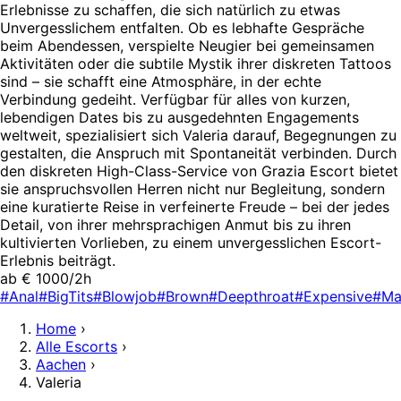
Erlebnisse zu schaffen, die sich natürlich zu etwas
Unvergesslichem entfalten. Ob es lebhafte Gespräche
beim Abendessen, verspielte Neugier bei gemeinsamen
Aktivitäten oder die subtile Mystik ihrer diskreten Tattoos
sind – sie schafft eine Atmosphäre, in der echte
Verbindung gedeiht. Verfügbar für alles von kurzen,
lebendigen Dates bis zu ausgedehnten Engagements
weltweit, spezialisiert sich Valeria darauf, Begegnungen zu
gestalten, die Anspruch mit Spontaneität verbinden. Durch
den diskreten High-Class-Service von Grazia Escort bietet
sie anspruchsvollen Herren nicht nur Begleitung, sondern
eine kuratierte Reise in verfeinerte Freude – bei der jedes
Detail, von ihrer mehrsprachigen Anmut bis zu ihren
kultivierten Vorlieben, zu einem unvergesslichen Escort-
Erlebnis beiträgt.
ab € 1000/2h
#Anal
#BigTits
#Blowjob
#Brown
#Deepthroat
#Expensive
#Ma
Home
›
Alle Escorts
›
Aachen
›
Valeria