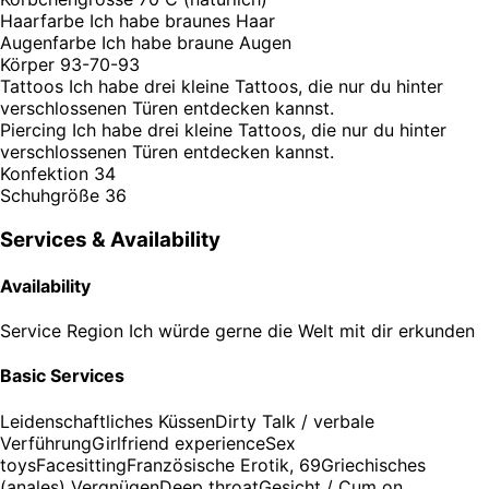
Haarfarbe
Ich habe braunes Haar
Augenfarbe
Ich habe braune Augen
Körper
93-70-93
Tattoos
Ich habe drei kleine Tattoos, die nur du hinter
verschlossenen Türen entdecken kannst.
Piercing
Ich habe drei kleine Tattoos, die nur du hinter
verschlossenen Türen entdecken kannst.
Konfektion
34
Schuhgröße
36
Services & Availability
Availability
Service Region
Ich würde gerne die Welt mit dir erkunden
Basic Services
Leidenschaftliches Küssen
Dirty Talk / verbale
Verführung
Girlfriend experience
Sex
toys
Facesitting
Französische Erotik, 69
Griechisches
(anales) Vergnügen
Deep throat
Gesicht / Cum on