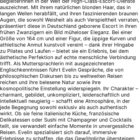
Begleiterinnen in der Welt der High-Class-Escort-Dienste
auszeichnet. Mit ihrem natürlichen blonden Haar, das in
langen Wellen herabfällt, und ihren faszinierenden braunen
Augen, die sowohl Weisheit als auch Verspieltheit verraten,
präsentiert diese in Deutschland geborene Escort in ihren
frühen Zwanzigern ein Bild müheloser Eleganz. Bei einer
Größe von 164 cm und einer Figur, die üppige Kurven und
athletische Anmut kunstvoll vereint – dank ihrer Hingabe
zu Pilates und Laufen – bietet sie ein Erlebnis, bei dem
ästhetische Perfektion auf echte menschliche Verbindung
trifft. Als Muttersprachlerin mit ausgezeichneten
Englischkenntnissen führt Evelin Gespräche, die von
philosophischen Diskursen bis zu weltweiten Reisen
reichen und ihre belesene Natur sowie ihre
kosmopolitische Einstellung widerspiegeln. Ihr Charakter –
charmant, gebildet, unkompliziert, leidenschaftlich und
intellektuell neugierig – schafft eine Atmosphäre, in der
jede Begegnung sowohl exklusiv als auch authentisch
wirkt. Ob sie feine italienische Küche, französische
Delikatessen oder Sushi mit Champagner und Cocktails
teilt, sie verwandelt einfache Momente in unvergessliche
Reisen. Evelin spezialisiert sich darauf, immersive
Erlebnisse zu schaffen, die das Gewöhnliche übersteigen,