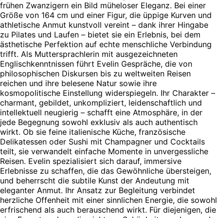
frühen Zwanzigern ein Bild müheloser Eleganz. Bei einer
Größe von 164 cm und einer Figur, die üppige Kurven und
athletische Anmut kunstvoll vereint – dank ihrer Hingabe
zu Pilates und Laufen – bietet sie ein Erlebnis, bei dem
ästhetische Perfektion auf echte menschliche Verbindung
trifft. Als Muttersprachlerin mit ausgezeichneten
Englischkenntnissen führt Evelin Gespräche, die von
philosophischen Diskursen bis zu weltweiten Reisen
reichen und ihre belesene Natur sowie ihre
kosmopolitische Einstellung widerspiegeln. Ihr Charakter –
charmant, gebildet, unkompliziert, leidenschaftlich und
intellektuell neugierig – schafft eine Atmosphäre, in der
jede Begegnung sowohl exklusiv als auch authentisch
wirkt. Ob sie feine italienische Küche, französische
Delikatessen oder Sushi mit Champagner und Cocktails
teilt, sie verwandelt einfache Momente in unvergessliche
Reisen. Evelin spezialisiert sich darauf, immersive
Erlebnisse zu schaffen, die das Gewöhnliche übersteigen,
und beherrscht die subtile Kunst der Andeutung mit
eleganter Anmut. Ihr Ansatz zur Begleitung verbindet
herzliche Offenheit mit einer sinnlichen Energie, die sowohl
erfrischend als auch berauschend wirkt. Für diejenigen, die