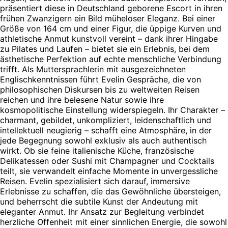
präsentiert diese in Deutschland geborene Escort in ihren
frühen Zwanzigern ein Bild müheloser Eleganz. Bei einer
Größe von 164 cm und einer Figur, die üppige Kurven und
athletische Anmut kunstvoll vereint – dank ihrer Hingabe
zu Pilates und Laufen – bietet sie ein Erlebnis, bei dem
ästhetische Perfektion auf echte menschliche Verbindung
trifft. Als Muttersprachlerin mit ausgezeichneten
Englischkenntnissen führt Evelin Gespräche, die von
philosophischen Diskursen bis zu weltweiten Reisen
reichen und ihre belesene Natur sowie ihre
kosmopolitische Einstellung widerspiegeln. Ihr Charakter –
charmant, gebildet, unkompliziert, leidenschaftlich und
intellektuell neugierig – schafft eine Atmosphäre, in der
jede Begegnung sowohl exklusiv als auch authentisch
wirkt. Ob sie feine italienische Küche, französische
Delikatessen oder Sushi mit Champagner und Cocktails
teilt, sie verwandelt einfache Momente in unvergessliche
Reisen. Evelin spezialisiert sich darauf, immersive
Erlebnisse zu schaffen, die das Gewöhnliche übersteigen,
und beherrscht die subtile Kunst der Andeutung mit
eleganter Anmut. Ihr Ansatz zur Begleitung verbindet
herzliche Offenheit mit einer sinnlichen Energie, die sowohl