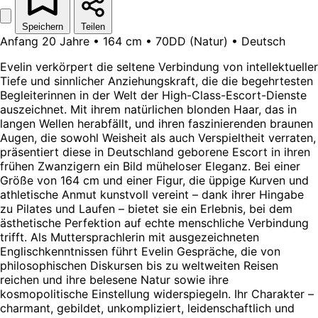
Speichern
Teilen
Anfang 20 Jahre • 164 cm • 70DD (Natur) • Deutsch
Evelin verkörpert die seltene Verbindung von intellektueller
Tiefe und sinnlicher Anziehungskraft, die die begehrtesten
Begleiterinnen in der Welt der High-Class-Escort-Dienste
auszeichnet. Mit ihrem natürlichen blonden Haar, das in
langen Wellen herabfällt, und ihren faszinierenden braunen
Augen, die sowohl Weisheit als auch Verspieltheit verraten,
präsentiert diese in Deutschland geborene Escort in ihren
frühen Zwanzigern ein Bild müheloser Eleganz. Bei einer
Größe von 164 cm und einer Figur, die üppige Kurven und
athletische Anmut kunstvoll vereint – dank ihrer Hingabe
zu Pilates und Laufen – bietet sie ein Erlebnis, bei dem
ästhetische Perfektion auf echte menschliche Verbindung
trifft. Als Muttersprachlerin mit ausgezeichneten
Englischkenntnissen führt Evelin Gespräche, die von
philosophischen Diskursen bis zu weltweiten Reisen
reichen und ihre belesene Natur sowie ihre
kosmopolitische Einstellung widerspiegeln. Ihr Charakter –
charmant, gebildet, unkompliziert, leidenschaftlich und