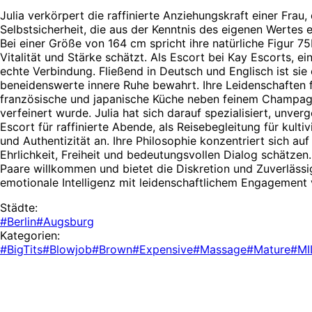
Julia verkörpert die raffinierte Anziehungskraft einer Frau,
Selbstsicherheit, die aus der Kenntnis des eigenen Wertes
Bei einer Größe von 164 cm spricht ihre natürliche Figur 75
Vitalität und Stärke schätzt. Als Escort bei Kay Escorts, e
echte Verbindung. Fließend in Deutsch und Englisch ist si
beneidenswerte innere Ruhe bewahrt. Ihre Leidenschaften für
französische und japanische Küche neben feinem Champagn
verfeinert wurde. Julia hat sich darauf spezialisiert, unver
Escort für raffinierte Abende, als Reisebegleitung für kult
und Authentizität an. Ihre Philosophie konzentriert sich a
Ehrlichkeit, Freiheit und bedeutungsvollen Dialog schätzen
Paare willkommen und bietet die Diskretion und Zuverlässigk
emotionale Intelligenz mit leidenschaftlichem Engagement 
Städte:
#Berlin
#Augsburg
Kategorien:
#BigTits
#Blowjob
#Brown
#Expensive
#Massage
#Mature
#MI