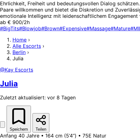
Ehrlichkeit, Freiheit und bedeutungsvollen Dialog schätzen
Paare willkommen und bietet die Diskretion und Zuverlässigk
emotionale Intelligenz mit leidenschaftlichem Engagement 
ab € 900/2h
#BigTits
#Blowjob
#Brown
#Expensive
#Massage
#Mature
#MI
Home
›
Alle Escorts
›
Berlin
›
Julia
@Kay Escorts
Julia
Zuletzt aktualisiert: vor 8 Tagen
Speichern
Teilen
Anfang 40 Jahre • 164 cm (5‘4‘‘) • 75E Natur