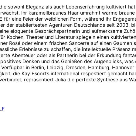
 die sowohl Eleganz als auch Lebenserfahrung kultiviert hat.
 erwächst. Ihr karamellbraunes Haar umrahmt warme braune 
E für eine Feier der weiblichen Form, während ihr Engagement
iner der etabliertesten Agenturen Deutschlands seit 2003, bi
e eine eloquente Gesprächspartnerin und aufmerksame Zuhör
 Kochen, Theater und Literatur spiegeln einen kultivierten 
er Rosé oder einem frischen Sancerre auf einen Gaumen sc
gessliche Erlebnisse zu schaffen, die intellektuelle Präsenz
ivierte Abenteuer oder als Partnerin bei der Erkundung fant
uf positives Denken und das Genießen des Augenblicks, was 
. Verfügbar in Berlin, Leipzig, Dresden, Hamburg, Hannover
eit, die Kay Escorts international respektiert gemacht habe
verbindet, repräsentiert Julia die perfekte Synthese aus W
LF