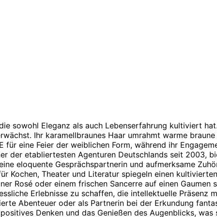
 die sowohl Eleganz als auch Lebenserfahrung kultiviert hat.
 erwächst. Ihr karamellbraunes Haar umrahmt warme braune 
E für eine Feier der weiblichen Form, während ihr Engagement
iner der etabliertesten Agenturen Deutschlands seit 2003, bi
e eine eloquente Gesprächspartnerin und aufmerksame Zuhör
 Kochen, Theater und Literatur spiegeln einen kultivierten 
er Rosé oder einem frischen Sancerre auf einen Gaumen sc
gessliche Erlebnisse zu schaffen, die intellektuelle Präsenz
ivierte Abenteuer oder als Partnerin bei der Erkundung fant
uf positives Denken und das Genießen des Augenblicks, was 