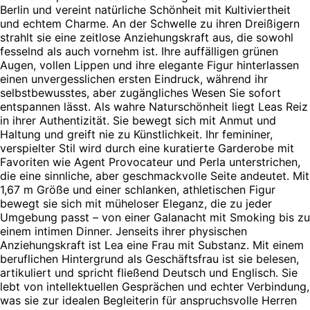
Berlin und vereint natürliche Schönheit mit Kultiviertheit
und echtem Charme. An der Schwelle zu ihren Dreißigern
strahlt sie eine zeitlose Anziehungskraft aus, die sowohl
fesselnd als auch vornehm ist. Ihre auffälligen grünen
Augen, vollen Lippen und ihre elegante Figur hinterlassen
einen unvergesslichen ersten Eindruck, während ihr
selbstbewusstes, aber zugängliches Wesen Sie sofort
entspannen lässt. Als wahre Naturschönheit liegt Leas Reiz
in ihrer Authentizität. Sie bewegt sich mit Anmut und
Haltung und greift nie zu Künstlichkeit. Ihr femininer,
verspielter Stil wird durch eine kuratierte Garderobe mit
Favoriten wie Agent Provocateur und Perla unterstrichen,
die eine sinnliche, aber geschmackvolle Seite andeutet. Mit
1,67 m Größe und einer schlanken, athletischen Figur
bewegt sie sich mit müheloser Eleganz, die zu jeder
Umgebung passt – von einer Galanacht mit Smoking bis zu
einem intimen Dinner. Jenseits ihrer physischen
Anziehungskraft ist Lea eine Frau mit Substanz. Mit einem
beruflichen Hintergrund als Geschäftsfrau ist sie belesen,
artikuliert und spricht fließend Deutsch und Englisch. Sie
lebt von intellektuellen Gesprächen und echter Verbindung,
was sie zur idealen Begleiterin für anspruchsvolle Herren