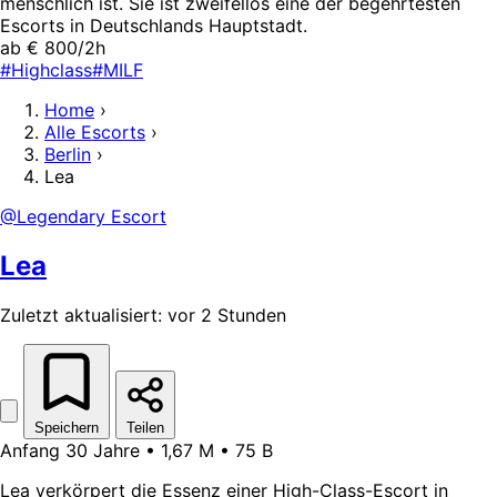
menschlich ist. Sie ist zweifellos eine der begehrtesten
Escorts in Deutschlands Hauptstadt.
ab € 800/2h
#Highclass
#MILF
Home
›
Alle Escorts
›
Berlin
›
Lea
@Legendary Escort
Lea
Zuletzt aktualisiert: vor 2 Stunden
Speichern
Teilen
Anfang 30 Jahre • 1,67 M • 75 B
Lea verkörpert die Essenz einer High-Class-Escort in