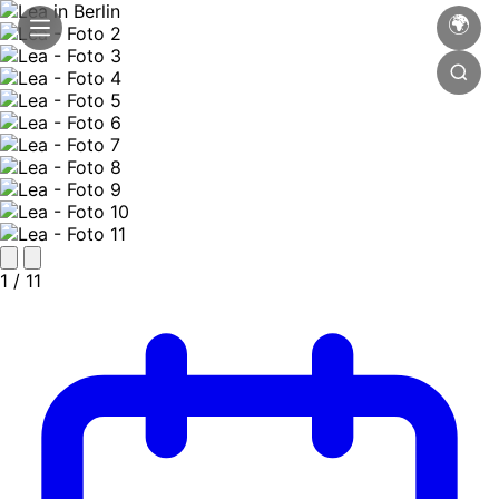
🌍
1
/ 11