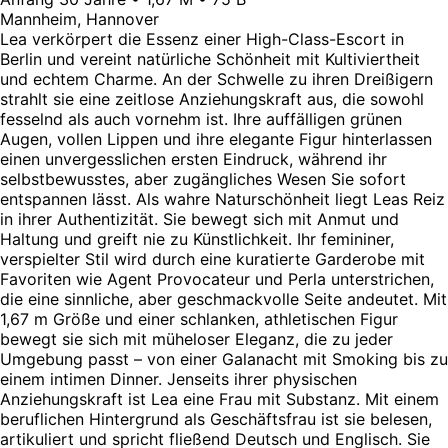
Mannheim, Hannover
Lea verkörpert die Essenz einer High-Class-Escort in
Berlin und vereint natürliche Schönheit mit Kultiviertheit
und echtem Charme. An der Schwelle zu ihren Dreißigern
strahlt sie eine zeitlose Anziehungskraft aus, die sowohl
fesselnd als auch vornehm ist. Ihre auffälligen grünen
Augen, vollen Lippen und ihre elegante Figur hinterlassen
einen unvergesslichen ersten Eindruck, während ihr
selbstbewusstes, aber zugängliches Wesen Sie sofort
entspannen lässt. Als wahre Naturschönheit liegt Leas Reiz
in ihrer Authentizität. Sie bewegt sich mit Anmut und
Haltung und greift nie zu Künstlichkeit. Ihr femininer,
verspielter Stil wird durch eine kuratierte Garderobe mit
Favoriten wie Agent Provocateur und Perla unterstrichen,
die eine sinnliche, aber geschmackvolle Seite andeutet. Mit
1,67 m Größe und einer schlanken, athletischen Figur
bewegt sie sich mit müheloser Eleganz, die zu jeder
Umgebung passt – von einer Galanacht mit Smoking bis zu
einem intimen Dinner. Jenseits ihrer physischen
Anziehungskraft ist Lea eine Frau mit Substanz. Mit einem
beruflichen Hintergrund als Geschäftsfrau ist sie belesen,
artikuliert und spricht fließend Deutsch und Englisch. Sie