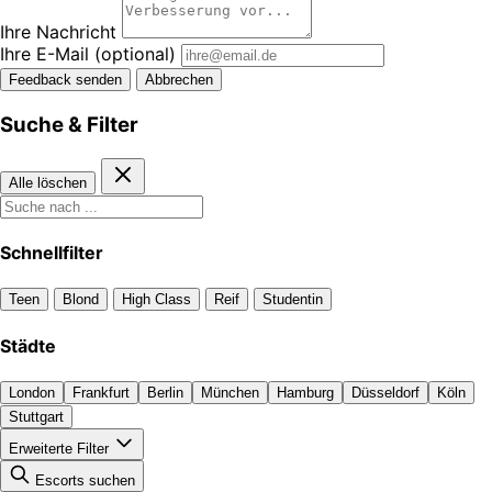
Ihre Nachricht
Ihre E-Mail
(optional)
Feedback senden
Abbrechen
Suche & Filter
Alle löschen
Schnellfilter
Teen
Blond
High Class
Reif
Studentin
Städte
London
Frankfurt
Berlin
München
Hamburg
Düsseldorf
Köln
Stuttgart
Erweiterte Filter
Escorts suchen