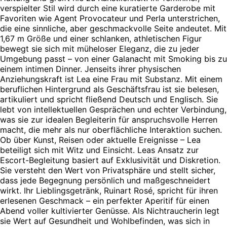
verspielter Stil wird durch eine kuratierte Garderobe mit
Favoriten wie Agent Provocateur und Perla unterstrichen,
die eine sinnliche, aber geschmackvolle Seite andeutet. Mit
1,67 m Größe und einer schlanken, athletischen Figur
bewegt sie sich mit müheloser Eleganz, die zu jeder
Umgebung passt – von einer Galanacht mit Smoking bis zu
einem intimen Dinner. Jenseits ihrer physischen
Anziehungskraft ist Lea eine Frau mit Substanz. Mit einem
beruflichen Hintergrund als Geschäftsfrau ist sie belesen,
artikuliert und spricht fließend Deutsch und Englisch. Sie
lebt von intellektuellen Gesprächen und echter Verbindung,
was sie zur idealen Begleiterin für anspruchsvolle Herren
macht, die mehr als nur oberflächliche Interaktion suchen.
Ob über Kunst, Reisen oder aktuelle Ereignisse – Lea
beteiligt sich mit Witz und Einsicht. Leas Ansatz zur
Escort-Begleitung basiert auf Exklusivität und Diskretion.
Sie versteht den Wert von Privatsphäre und stellt sicher,
dass jede Begegnung persönlich und maßgeschneidert
wirkt. Ihr Lieblingsgetränk, Ruinart Rosé, spricht für ihren
erlesenen Geschmack – ein perfekter Aperitif für einen
Abend voller kultivierter Genüsse. Als Nichtraucherin legt
sie Wert auf Gesundheit und Wohlbefinden, was sich in