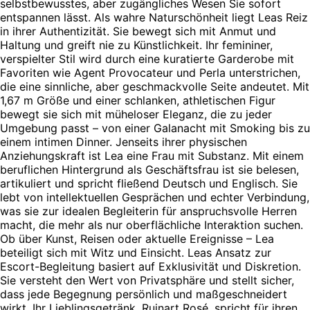
selbstbewusstes, aber zugängliches Wesen Sie sofort
entspannen lässt. Als wahre Naturschönheit liegt Leas Reiz
in ihrer Authentizität. Sie bewegt sich mit Anmut und
Haltung und greift nie zu Künstlichkeit. Ihr femininer,
verspielter Stil wird durch eine kuratierte Garderobe mit
Favoriten wie Agent Provocateur und Perla unterstrichen,
die eine sinnliche, aber geschmackvolle Seite andeutet. Mit
1,67 m Größe und einer schlanken, athletischen Figur
bewegt sie sich mit müheloser Eleganz, die zu jeder
Umgebung passt – von einer Galanacht mit Smoking bis zu
einem intimen Dinner. Jenseits ihrer physischen
Anziehungskraft ist Lea eine Frau mit Substanz. Mit einem
beruflichen Hintergrund als Geschäftsfrau ist sie belesen,
artikuliert und spricht fließend Deutsch und Englisch. Sie
lebt von intellektuellen Gesprächen und echter Verbindung,
was sie zur idealen Begleiterin für anspruchsvolle Herren
macht, die mehr als nur oberflächliche Interaktion suchen.
Ob über Kunst, Reisen oder aktuelle Ereignisse – Lea
beteiligt sich mit Witz und Einsicht. Leas Ansatz zur
Escort-Begleitung basiert auf Exklusivität und Diskretion.
Sie versteht den Wert von Privatsphäre und stellt sicher,
dass jede Begegnung persönlich und maßgeschneidert
wirkt. Ihr Lieblingsgetränk, Ruinart Rosé, spricht für ihren