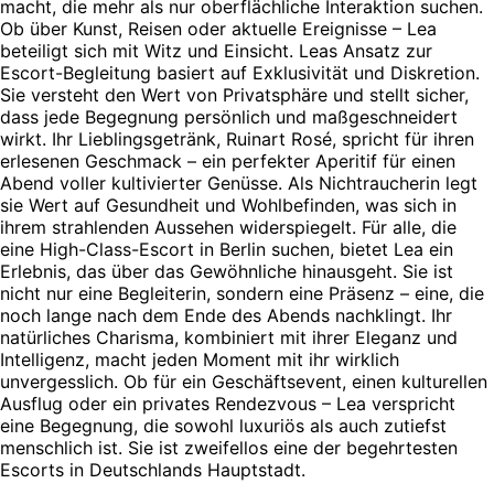
macht, die mehr als nur oberflächliche Interaktion suchen.
Ob über Kunst, Reisen oder aktuelle Ereignisse – Lea
beteiligt sich mit Witz und Einsicht. Leas Ansatz zur
Escort-Begleitung basiert auf Exklusivität und Diskretion.
Sie versteht den Wert von Privatsphäre und stellt sicher,
dass jede Begegnung persönlich und maßgeschneidert
wirkt. Ihr Lieblingsgetränk, Ruinart Rosé, spricht für ihren
erlesenen Geschmack – ein perfekter Aperitif für einen
Abend voller kultivierter Genüsse. Als Nichtraucherin legt
sie Wert auf Gesundheit und Wohlbefinden, was sich in
ihrem strahlenden Aussehen widerspiegelt. Für alle, die
eine High-Class-Escort in Berlin suchen, bietet Lea ein
Erlebnis, das über das Gewöhnliche hinausgeht. Sie ist
nicht nur eine Begleiterin, sondern eine Präsenz – eine, die
noch lange nach dem Ende des Abends nachklingt. Ihr
natürliches Charisma, kombiniert mit ihrer Eleganz und
Intelligenz, macht jeden Moment mit ihr wirklich
unvergesslich. Ob für ein Geschäftsevent, einen kulturellen
Ausflug oder ein privates Rendezvous – Lea verspricht
eine Begegnung, die sowohl luxuriös als auch zutiefst
menschlich ist. Sie ist zweifellos eine der begehrtesten
Escorts in Deutschlands Hauptstadt.