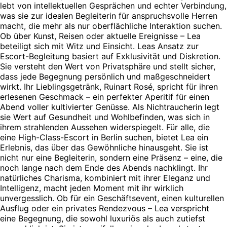
lebt von intellektuellen Gesprächen und echter Verbindung,
was sie zur idealen Begleiterin für anspruchsvolle Herren
macht, die mehr als nur oberflächliche Interaktion suchen.
Ob über Kunst, Reisen oder aktuelle Ereignisse – Lea
beteiligt sich mit Witz und Einsicht. Leas Ansatz zur
Escort-Begleitung basiert auf Exklusivität und Diskretion.
Sie versteht den Wert von Privatsphäre und stellt sicher,
dass jede Begegnung persönlich und maßgeschneidert
wirkt. Ihr Lieblingsgetränk, Ruinart Rosé, spricht für ihren
erlesenen Geschmack – ein perfekter Aperitif für einen
Abend voller kultivierter Genüsse. Als Nichtraucherin legt
sie Wert auf Gesundheit und Wohlbefinden, was sich in
ihrem strahlenden Aussehen widerspiegelt. Für alle, die
eine High-Class-Escort in Berlin suchen, bietet Lea ein
Erlebnis, das über das Gewöhnliche hinausgeht. Sie ist
nicht nur eine Begleiterin, sondern eine Präsenz – eine, die
noch lange nach dem Ende des Abends nachklingt. Ihr
natürliches Charisma, kombiniert mit ihrer Eleganz und
Intelligenz, macht jeden Moment mit ihr wirklich
unvergesslich. Ob für ein Geschäftsevent, einen kulturellen
Ausflug oder ein privates Rendezvous – Lea verspricht
eine Begegnung, die sowohl luxuriös als auch zutiefst