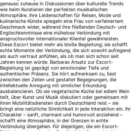
genauso zuhause in Diskussionen über kulturelle Trends
wie beim Kuratieren der perfekten musikalischen
Atmosphäre. Ihre Leidenschaften für Reisen, Mode und
kulinarische Künste spiegeln eine Frau von verfeinertem
Geschmack wider, während ihre fließenden Deutsch- und
Englischkenntnisse eine mühelose Verbindung mit
anspruchsvoller internationaler Klientel gewährleisten.
Diese Escort bietet mehr als bloße Begleitung; sie schafft
echte Momente der Verbindung, die sich sowohl aufregend
als auch vertraut anfühlen, als ob man sich schon seit
Jahren kennen würde. Barbaras Ansatz zur Escort-
Begleitung ist geprägt von emotionaler Tiefe und
authentischer Präsenz. Sie hört aufmerksam zu, liest
zwischen den Zeilen und gestaltet Begegnungen, die
intellektuelle Anregung mit sinnlicher Erkundung
ausbalancieren. Ob sie vegetarische Küche bei edlem Wein
teilt, über Kunst und Musik diskutiert oder gemeinsam mit
ihren Mobilitätsdiensten durch Deutschland reist – sie
bringt eine natürliche Sinnlichkeit in jede Interaktion ein. Ihr
Charakter – sanft, charmant und humorvoll anziehend –
schafft eine Atmosphäre, in der Grenzen in echte
Verbindung übergehen. Für diejenigen, die ein Escort-