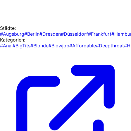
Städte:
#Augsburg
#Berlin
#Dresden
#Düsseldorf
#Frankfurt
#Hambu
Kategorien:
#Anal
#BigTits
#Blonde
#Blowjob
#Affordable
#Deepthroat
#H