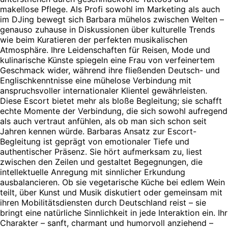
makellose Pflege. Als Profi sowohl im Marketing als auch
im DJing bewegt sich Barbara mühelos zwischen Welten –
genauso zuhause in Diskussionen über kulturelle Trends
wie beim Kuratieren der perfekten musikalischen
Atmosphäre. Ihre Leidenschaften für Reisen, Mode und
kulinarische Künste spiegeln eine Frau von verfeinertem
Geschmack wider, während ihre fließenden Deutsch- und
Englischkenntnisse eine mühelose Verbindung mit
anspruchsvoller internationaler Klientel gewährleisten.
Diese Escort bietet mehr als bloße Begleitung; sie schafft
echte Momente der Verbindung, die sich sowohl aufregend
als auch vertraut anfühlen, als ob man sich schon seit
Jahren kennen würde. Barbaras Ansatz zur Escort-
Begleitung ist geprägt von emotionaler Tiefe und
authentischer Präsenz. Sie hört aufmerksam zu, liest
zwischen den Zeilen und gestaltet Begegnungen, die
intellektuelle Anregung mit sinnlicher Erkundung
ausbalancieren. Ob sie vegetarische Küche bei edlem Wein
teilt, über Kunst und Musik diskutiert oder gemeinsam mit
ihren Mobilitätsdiensten durch Deutschland reist – sie
bringt eine natürliche Sinnlichkeit in jede Interaktion ein. Ihr
Charakter – sanft, charmant und humorvoll anziehend –