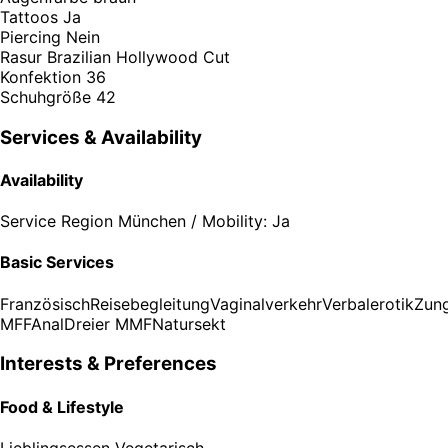
Tattoos
Ja
Piercing
Nein
Rasur
Brazilian Hollywood Cut
Konfektion
36
Schuhgröße
42
Services & Availability
Availability
Service Region
München / Mobility: Ja
Basic Services
Französisch
Reisebegleitung
Vaginalverkehr
Verbalerotik
Zun
MFF
Anal
Dreier MMF
Natursekt
Interests & Preferences
Food & Lifestyle
Lieblingsessen
Vegetarisch