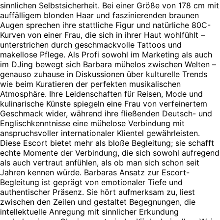
sinnlichen Selbstsicherheit. Bei einer Größe von 178 cm mit
auffälligem blonden Haar und faszinierenden braunen
Augen sprechen ihre stattliche Figur und natürliche 80C-
Kurven von einer Frau, die sich in ihrer Haut wohlfühlt –
unterstrichen durch geschmackvolle Tattoos und
makellose Pflege. Als Profi sowohl im Marketing als auch
im DJing bewegt sich Barbara mühelos zwischen Welten –
genauso zuhause in Diskussionen über kulturelle Trends
wie beim Kuratieren der perfekten musikalischen
Atmosphäre. Ihre Leidenschaften für Reisen, Mode und
kulinarische Künste spiegeln eine Frau von verfeinertem
Geschmack wider, während ihre fließenden Deutsch- und
Englischkenntnisse eine mühelose Verbindung mit
anspruchsvoller internationaler Klientel gewährleisten.
Diese Escort bietet mehr als bloße Begleitung; sie schafft
echte Momente der Verbindung, die sich sowohl aufregend
als auch vertraut anfühlen, als ob man sich schon seit
Jahren kennen würde. Barbaras Ansatz zur Escort-
Begleitung ist geprägt von emotionaler Tiefe und
authentischer Präsenz. Sie hört aufmerksam zu, liest
zwischen den Zeilen und gestaltet Begegnungen, die
intellektuelle Anregung mit sinnlicher Erkundung