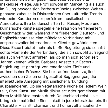
makellose Pflege. Als Profi sowohl im Marketing als auch
im DJing bewegt sich Barbara mühelos zwischen Welten –
genauso zuhause in Diskussionen über kulturelle Trends
wie beim Kuratieren der perfekten musikalischen
Atmosphäre. Ihre Leidenschaften für Reisen, Mode und
kulinarische Künste spiegeln eine Frau von verfeinertem
Geschmack wider, während ihre fließenden Deutsch- und
Englischkenntnisse eine mühelose Verbindung mit
anspruchsvoller internationaler Klientel gewährleisten.
Diese Escort bietet mehr als bloße Begleitung; sie schafft
echte Momente der Verbindung, die sich sowohl aufregend
als auch vertraut anfühlen, als ob man sich schon seit
Jahren kennen würde. Barbaras Ansatz zur Escort-
Begleitung ist geprägt von emotionaler Tiefe und
authentischer Präsenz. Sie hört aufmerksam zu, liest
zwischen den Zeilen und gestaltet Begegnungen, die
intellektuelle Anregung mit sinnlicher Erkundung
ausbalancieren. Ob sie vegetarische Küche bei edlem Wein
teilt, über Kunst und Musik diskutiert oder gemeinsam mit
ihren Mobilitätsdiensten durch Deutschland reist – sie
bringt eine natürliche Sinnlichkeit in jede Interaktion ein. Ihr
Charakter – sanft, charmant und humorvoll anziehend –