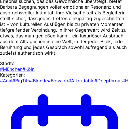
Erlebnis suchen, das das Gewöhnliche übersteigt, bietet
Barbara Begegnungen voller emotionaler Resonanz und
anspruchsvoller Intimität. Ihre Vielseitigkeit als Begleiterin
stellt sicher, dass jedes Treffen einzigartig zugeschnitten
ist – von kulturellen Ausflügen bis zu privaten Momenten
tiefgreifender Verbindung. In ihrer Gegenwart wird Zeit zu
etwas, das man genießen kann – ein luxuriöser Ausbruch
aus dem Alltäglichen in eine Welt, in der jeder Blick, jede
Berührung und jedes Gespräch sowohl aufregend als auch
zutiefst authentisch wirkt.
Städte:
#München
#Köln
Kategorien:
#Anal
#BigTits
#Blonde
#Blowjob
#Affordable
#Deepthroat
#H