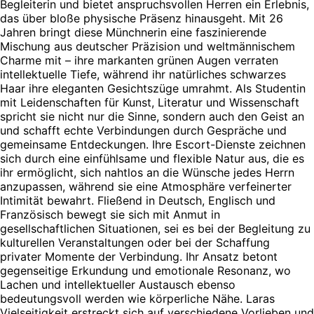
Begleiterin und bietet anspruchsvollen Herren ein Erlebnis,
das über bloße physische Präsenz hinausgeht. Mit 26
Jahren bringt diese Münchnerin eine faszinierende
Mischung aus deutscher Präzision und weltmännischem
Charme mit – ihre markanten grünen Augen verraten
intellektuelle Tiefe, während ihr natürliches schwarzes
Haar ihre eleganten Gesichtszüge umrahmt. Als Studentin
mit Leidenschaften für Kunst, Literatur und Wissenschaft
spricht sie nicht nur die Sinne, sondern auch den Geist an
und schafft echte Verbindungen durch Gespräche und
gemeinsame Entdeckungen. Ihre Escort-Dienste zeichnen
sich durch eine einfühlsame und flexible Natur aus, die es
ihr ermöglicht, sich nahtlos an die Wünsche jedes Herrn
anzupassen, während sie eine Atmosphäre verfeinerter
Intimität bewahrt. Fließend in Deutsch, Englisch und
Französisch bewegt sie sich mit Anmut in
gesellschaftlichen Situationen, sei es bei der Begleitung zu
kulturellen Veranstaltungen oder bei der Schaffung
privater Momente der Verbindung. Ihr Ansatz betont
gegenseitige Erkundung und emotionale Resonanz, wo
Lachen und intellektueller Austausch ebenso
bedeutungsvoll werden wie körperliche Nähe. Laras
Vielseitigkeit erstreckt sich auf verschiedene Vorlieben und