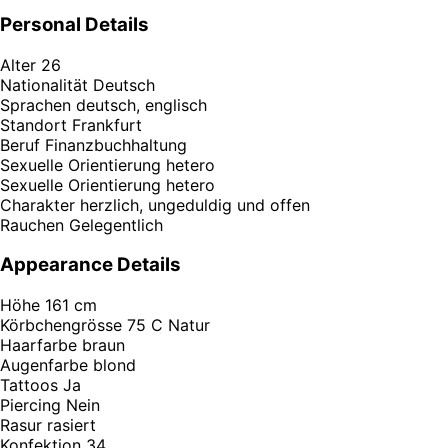
Personal Details
Alter
26
Nationalität
Deutsch
Sprachen
deutsch, englisch
Standort
Frankfurt
Beruf
Finanzbuchhaltung
Sexuelle Orientierung
hetero
Sexuelle Orientierung
hetero
Charakter
herzlich, ungeduldig und offen
Rauchen
Gelegentlich
Appearance Details
Höhe
161 cm
Körbchengrösse
75 C Natur
Haarfarbe
braun
Augenfarbe
blond
Tattoos
Ja
Piercing
Nein
Rasur
rasiert
Konfektion
34