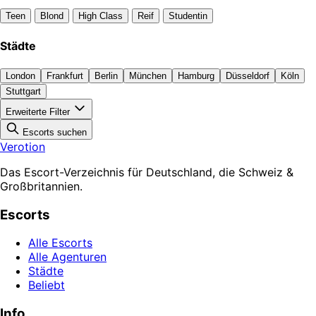
Teen
Blond
High Class
Reif
Studentin
Städte
London
Frankfurt
Berlin
München
Hamburg
Düsseldorf
Köln
Stuttgart
Erweiterte Filter
Escorts suchen
Verotion
Das Escort-Verzeichnis für Deutschland, die Schweiz &
Großbritannien.
Escorts
Alle Escorts
Alle Agenturen
Städte
Beliebt
Info