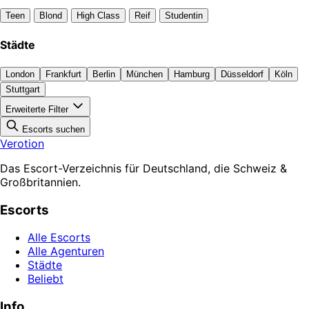
Teen
Blond
High Class
Reif
Studentin
Städte
London
Frankfurt
Berlin
München
Hamburg
Düsseldorf
Köln
Stuttgart
Erweiterte Filter
Escorts suchen
Verotion
Das Escort-Verzeichnis für Deutschland, die Schweiz &
Großbritannien.
Escorts
Alle Escorts
Alle Agenturen
Städte
Beliebt
Info