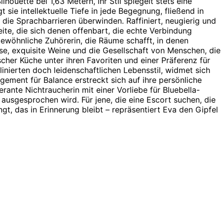
ouette bei 1,63 Metern, ihr Stil spiegelt stets eine
t sie intellektuelle Tiefe in jede Begegnung, fließend in
die Sprachbarrieren überwinden. Raffiniert, neugierig und
ite, die sich denen offenbart, die echte Verbindung
gewöhnliche Zuhörerin, die Räume schafft, in denen
se, exquisite Weine und die Gesellschaft von Menschen, die
ischer Küche unter ihren Favoriten und einer Präferenz für
inierten doch leidenschaftlichen Lebensstil, widmet sich
gement für Balance erstreckt sich auf ihre persönliche
erante Nichtraucherin mit einer Vorliebe für Bluebella-
 ausgesprochen wird. Für jene, die eine Escort suchen, die
ngt, das in Erinnerung bleibt – repräsentiert Eva den Gipfel