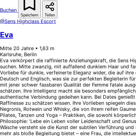
Buchen
Speichern
Teilen
@Sens Highclass Escort
Eva
Mitte 20 Jahre • 1,63 m
Karlsruhe, Berlin
Eva verkörpert die raffinierte Anziehungskraft, die Sens Hi
suchen. Mitte zwanzig, mit auffallend dunklem Haar und fasz
Vorliebe für dunkle, verfeinerte Eleganz wider, die auf ihre
Deutsch und Englisch, was sie zur perfekten Begleiterin fü
mit jener schwer fassbaren Qualität der Femme fatale ausge
schätzen. Ihre Intelligenz macht sie besonders empfänglich
authentische Verbindung gedeihen kann. Bei Dates genießt 
Raffinesse zu schätzen wissen. Ihre Vorlieben spiegeln diese
Negronis, Rotwein und Whisky, die von ihrem reifen Gaumen 
Pilates, Tanzen und Yoga – Praktiken, die sowohl körperlic
Philosophie: 'Lebe ein Leben voller Leidenschaft und Genuss'
Wäsche versteht sie die Kunst der subtilen Verführung und 
mehr als bloße Begleitung bietet – eine Frau, die intellektu