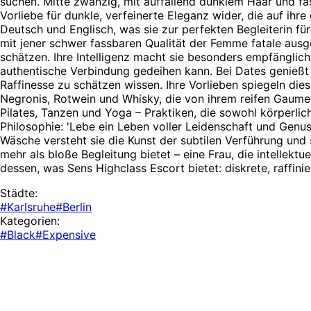
suchen. Mitte zwanzig, mit auffallend dunklem Haar und fasz
Vorliebe für dunkle, verfeinerte Eleganz wider, die auf ihre
Deutsch und Englisch, was sie zur perfekten Begleiterin fü
mit jener schwer fassbaren Qualität der Femme fatale ausge
schätzen. Ihre Intelligenz macht sie besonders empfänglich
authentische Verbindung gedeihen kann. Bei Dates genießt 
Raffinesse zu schätzen wissen. Ihre Vorlieben spiegeln diese
Negronis, Rotwein und Whisky, die von ihrem reifen Gaumen 
Pilates, Tanzen und Yoga – Praktiken, die sowohl körperlic
Philosophie: 'Lebe ein Leben voller Leidenschaft und Genuss'
Wäsche versteht sie die Kunst der subtilen Verführung und 
mehr als bloße Begleitung bietet – eine Frau, die intellektu
dessen, was Sens Highclass Escort bietet: diskrete, raffin
Städte:
#Karlsruhe
#Berlin
Kategorien:
#Black
#Expensive