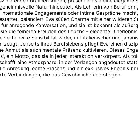
inierenden braunen Augen, präsentiert sie eine elegante Silh
 geheimnisvolle Natur hindeutet. Als Lehrerin von Beruf bring
r internationale Engagements oder intime Gespräche macht, 
stattet, balanciert Eva süßen Charme mit einer wilderen Se
 für anregende Konversation, und sie ist bekannt als außer
sie die feineren Freuden des Lebens – elegante Dinerlebnis
 verfeinerte Sensibilität wider, mit italienischer und japan
zeugt. Jenseits ihres Berufslebens pflegt Eva einen diszipl
he Anmut als auch mentale Präsenz kultivieren. Dieses Enga
, ein Motto, das sie in jeder Interaktion verkörpert. Als tol
schafft eine Atmosphäre, in der Verlangen angedeutet statt
elle Anregung, echte Präsenz und ein exklusives Erlebnis bri
ierte Verbindungen, die das Gewöhnliche übersteigen.