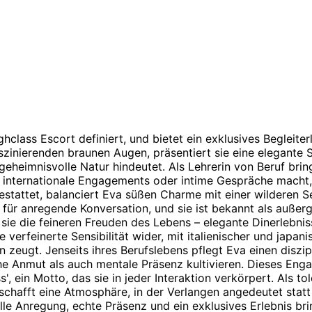
ghclass Escort definiert, und bietet ein exklusives Begleite
inierenden braunen Augen, präsentiert sie eine elegante Silh
 geheimnisvolle Natur hindeutet. Als Lehrerin von Beruf bring
r internationale Engagements oder intime Gespräche macht, 
stattet, balanciert Eva süßen Charme mit einer wilderen Se
 für anregende Konversation, und sie ist bekannt als außer
sie die feineren Freuden des Lebens – elegante Dinerlebnis
 verfeinerte Sensibilität wider, mit italienischer und japan
zeugt. Jenseits ihres Berufslebens pflegt Eva einen diszipl
he Anmut als auch mentale Präsenz kultivieren. Dieses Enga
, ein Motto, das sie in jeder Interaktion verkörpert. Als tol
schafft eine Atmosphäre, in der Verlangen angedeutet statt
elle Anregung, echte Präsenz und ein exklusives Erlebnis bri