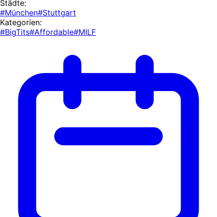
Städte:
#München
#Stuttgart
Kategorien:
#BigTits
#Affordable
#MILF