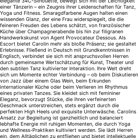
elegante 34C-Silhouette, bewegt sich mit der Leichtigkeit
einer Tänzerin – ein Zeugnis ihrer Leidenschaften für Tanz,
Yoga und Fitness. Smaragdfarbene Augen halten einen
wissenden Glanz, der eine Frau widerspiegelt, die die
feineren Freuden des Lebens schätzt, von französischer
Küche über Champagnerabende bis hin zur filigranen
Handwerkskunst von Agent Provocateur Dessous. Als
Escort bietet Carolin mehr als bloße Präsenz; sie gestaltet
Erlebnisse. Fließend in Deutsch mit Grundkenntnissen in
Englisch, verbindet sie sich mit anspruchsvollen Herren
durch gemeinsame Wertschätzung für Kunst, Theater und
den subtilen Tanz kultivierter Interaktion. Ihre Welt dreht
sich um Momente echter Verbindung – ob beim Diskutieren
von Jazz über einem Glas Wein, beim Erkunden
internationaler Küche oder beim Verlieren im Rhythmus
eines privaten Tanzes. Sie kleidet sich mit femininer
Eleganz, bevorzugt Stücke, die ihren verfeinerten
Geschmack unterstreichen, stets ergänzt durch die
perfekten High Heels und exquisite Unterwäsche. Carolins
Ansatz zur Begleitung ist ganzheitlich und balanciert
lebhafte Energie mit ruhigen Momenten, die durch Yoga
und Wellness-Praktiken kultiviert werden. Sie lädt Herren
ein, dem Alltäglichen zu entfliehen und bietet intellektuelle