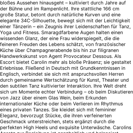
bloßes Aussehen hinausgeht – kultiviert durch Jahre auf
der Bühne und im Rampenlicht. Ihre stattliche 166 cm
große Statur, betont durch natürliche Kurven und eine
elegante 34C-Silhouette, bewegt sich mit der Leichtigkeit
einer Tänzerin – ein Zeugnis ihrer Leidenschaften für Tanz,
Yoga und Fitness. Smaragdfarbene Augen halten einen
wissenden Glanz, der eine Frau widerspiegelt, die die
feineren Freuden des Lebens schätzt, von französischer
Küche über Champagnerabende bis hin zur filigranen
Handwerkskunst von Agent Provocateur Dessous. Als
Escort bietet Carolin mehr als bloße Präsenz; sie gestaltet
Erlebnisse. Fließend in Deutsch mit Grundkenntnissen in
Englisch, verbindet sie sich mit anspruchsvollen Herren
durch gemeinsame Wertschätzung für Kunst, Theater und
den subtilen Tanz kultivierter Interaktion. Ihre Welt dreht
sich um Momente echter Verbindung – ob beim Diskutieren
von Jazz über einem Glas Wein, beim Erkunden
internationaler Küche oder beim Verlieren im Rhythmus
eines privaten Tanzes. Sie kleidet sich mit femininer
Eleganz, bevorzugt Stücke, die ihren verfeinerten
Geschmack unterstreichen, stets ergänzt durch die
perfekten High Heels und exquisite Unterwäsche. Carolins