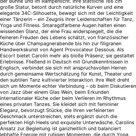
der Bühne und im Rampenlicht. Ihre stattliche 166 cm
große Statur, betont durch natürliche Kurven und eine
elegante 34C-Silhouette, bewegt sich mit der Leichtigkeit
einer Tänzerin – ein Zeugnis ihrer Leidenschaften für Tanz,
Yoga und Fitness. Smaragdfarbene Augen halten einen
wissenden Glanz, der eine Frau widerspiegelt, die die
feineren Freuden des Lebens schätzt, von französischer
Küche über Champagnerabende bis hin zur filigranen
Handwerkskunst von Agent Provocateur Dessous. Als
Escort bietet Carolin mehr als bloße Präsenz; sie gestaltet
Erlebnisse. Fließend in Deutsch mit Grundkenntnissen in
Englisch, verbindet sie sich mit anspruchsvollen Herren
durch gemeinsame Wertschätzung für Kunst, Theater und
den subtilen Tanz kultivierter Interaktion. Ihre Welt dreht
sich um Momente echter Verbindung – ob beim Diskutieren
von Jazz über einem Glas Wein, beim Erkunden
internationaler Küche oder beim Verlieren im Rhythmus
eines privaten Tanzes. Sie kleidet sich mit femininer
Eleganz, bevorzugt Stücke, die ihren verfeinerten
Geschmack unterstreichen, stets ergänzt durch die
perfekten High Heels und exquisite Unterwäsche. Carolins
Ansatz zur Begleitung ist ganzheitlich und balanciert
lebhafte Energie mit ruhigen Momenten, die durch Yoga