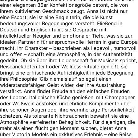
einer eleganten 36er Konfektionsgröße betont, die von
ihrem kultivierten Geschmack zeugt. Anna ist nicht nur
eine Escort; sie ist eine Begleiterin, die die Kunst
bedeutungsvoller Begegnungen versteht. Fließend in
Deutsch und Englisch führt sie Gespräche mit
intellektueller Neugier und emotionaler Tiefe, was sie zur
idealen Partnerin für anspruchsvolle Herren in ganz Europa
macht. Ihr Charakter – beschrieben als liebevoll, humorvoll
und offen – schafft eine Atmosphäre, in der Authentizität
gedeiht. Ob sie über ihre Leidenschaft für Musicals spricht,
Reiseanekdoten teilt oder Wellness-Rituale genießt, sie
bringt eine erfrischende Aufrichtigkeit in jede Begegnung.
Ihre Philosophie 'Gib niemals auf' spiegelt einen
widerstandsfähigen Geist wider, der ihre Ausstrahlung
verstärkt. Anna findet Freude an den einfachen Freuden
des Lebens: italienische Küche genießen, mit Champagner
oder Weißwein anstoßen und ehrliche Komplimente über
ihre schönen Augen oder ihre warmherzige Persönlichkeit
schätzen. Als tolerante Nichtraucherin bewahrt sie eine
Atmosphäre verfeinerter Behaglichkeit. Für diejenigen, die
mehr als einen flüchtigen Moment suchen, bietet Anna
über Victoria Models ein exklusives Erlebnis – eine Reise