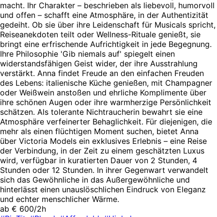
macht. Ihr Charakter – beschrieben als liebevoll, humorvoll
und offen – schafft eine Atmosphäre, in der Authentizität
gedeiht. Ob sie über ihre Leidenschaft für Musicals spricht,
Reiseanekdoten teilt oder Wellness-Rituale genießt, sie
bringt eine erfrischende Aufrichtigkeit in jede Begegnung.
Ihre Philosophie 'Gib niemals auf' spiegelt einen
widerstandsfähigen Geist wider, der ihre Ausstrahlung
verstärkt. Anna findet Freude an den einfachen Freuden
des Lebens: italienische Küche genießen, mit Champagner
oder Weißwein anstoßen und ehrliche Komplimente über
ihre schönen Augen oder ihre warmherzige Persönlichkeit
schätzen. Als tolerante Nichtraucherin bewahrt sie eine
Atmosphäre verfeinerter Behaglichkeit. Für diejenigen, die
mehr als einen flüchtigen Moment suchen, bietet Anna
über Victoria Models ein exklusives Erlebnis – eine Reise
der Verbindung, in der Zeit zu einem geschätzten Luxus
wird, verfügbar in kuratierten Dauer von 2 Stunden, 4
Stunden oder 12 Stunden. In ihrer Gegenwart verwandelt
sich das Gewöhnliche in das Außergewöhnliche und
hinterlässt einen unauslöschlichen Eindruck von Eleganz
und echter menschlicher Wärme.
ab € 600/2h