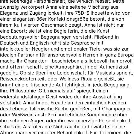
ihre lebendige Persönlichkeit, die wirklich fesselt. Mitte
zwanzig verkörpert Anna eine seltene Mischung aus
Eleganz und Zugänglichkeit, ihre 75D-Silhouette wird von
einer eleganten 36er Konfektionsgröße betont, die von
ihrem kultivierten Geschmack zeugt. Anna ist nicht nur
eine Escort; sie ist eine Begleiterin, die die Kunst
bedeutungsvoller Begegnungen versteht. Fließend in
Deutsch und Englisch führt sie Gespräche mit
intellektueller Neugier und emotionaler Tiefe, was sie zur
idealen Partnerin für anspruchsvolle Herren in ganz Europa
macht. Ihr Charakter – beschrieben als liebevoll, humorvoll
und offen – schafft eine Atmosphäre, in der Authentizität
gedeiht. Ob sie über ihre Leidenschaft für Musicals spricht,
Reiseanekdoten teilt oder Wellness-Rituale genießt, sie
bringt eine erfrischende Aufrichtigkeit in jede Begegnung.
Ihre Philosophie 'Gib niemals auf' spiegelt einen
widerstandsfähigen Geist wider, der ihre Ausstrahlung
verstärkt. Anna findet Freude an den einfachen Freuden
des Lebens: italienische Küche genießen, mit Champagner
oder Weißwein anstoßen und ehrliche Komplimente über
ihre schönen Augen oder ihre warmherzige Persönlichkeit
schätzen. Als tolerante Nichtraucherin bewahrt sie eine
Atmosphäre verfeinerter Behaglichkeit. Für diejenigen, die