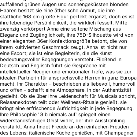
auffallend grünen Augen und sonnengeküssten blonden
Haaren besitzt sie eine ätherische Anmut, die ihre
stattliche 168 cm große Figur perfekt ergänzt, doch es ist
ihre lebendige Persönlichkeit, die wirklich fesselt. Mitte
zwanzig verkörpert Anna eine seltene Mischung aus
Eleganz und Zugänglichkeit, ihre 75D-Silhouette wird von
einer eleganten 36er Konfektionsgröße betont, die von
ihrem kultivierten Geschmack zeugt. Anna ist nicht nur
eine Escort; sie ist eine Begleiterin, die die Kunst
bedeutungsvoller Begegnungen versteht. Fließend in
Deutsch und Englisch führt sie Gespräche mit
intellektueller Neugier und emotionaler Tiefe, was sie zur
idealen Partnerin für anspruchsvolle Herren in ganz Europa
macht. Ihr Charakter – beschrieben als liebevoll, humorvoll
und offen – schafft eine Atmosphäre, in der Authentizität
gedeiht. Ob sie über ihre Leidenschaft für Musicals spricht,
Reiseanekdoten teilt oder Wellness-Rituale genießt, sie
bringt eine erfrischende Aufrichtigkeit in jede Begegnung.
Ihre Philosophie 'Gib niemals auf' spiegelt einen
widerstandsfähigen Geist wider, der ihre Ausstrahlung
verstärkt. Anna findet Freude an den einfachen Freuden
des Lebens: italienische Küche genießen, mit Champagner