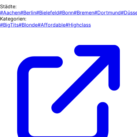
Städte:
#Aachen
#Berlin
#Bielefeld
#Bonn
#Bremen
#Dortmund
#Düsse
Kategorien:
#BigTits
#Blonde
#Affordable
#Highclass