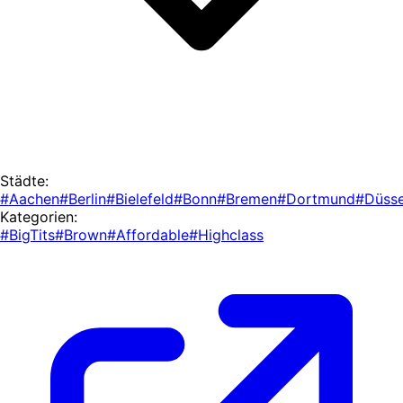
Städte:
#Aachen
#Berlin
#Bielefeld
#Bonn
#Bremen
#Dortmund
#Düsse
Kategorien:
#BigTits
#Brown
#Affordable
#Highclass