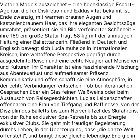
Victoria Models auszeichnet – eine hochklassige Escort-
Agentur, die für Diskretion und Exklusivität bekannt ist.
Ende zwanzig, mit warmen braunen Augen und
kastanienbraunem Haar, das ihre eleganten Gesichtszüge
umrahmt, präsentiert sie ein Bild verfeinerter Schönheit –
ihre 169 cm große Statur trägt 58 kg mit der anmutigen
Haltung einer Balletttänzerin. Fließend in Deutsch und
Englisch bewegt sich Lucia mühelos in internationalen
Kreisen, ihre weltoffene Perspektive geprägt durch
ausgedehnte Reisen und eine echte Neugier auf Menschen
und Kulturen. Ihr Charakter ist eine faszinierende Mischung
aus Abenteuerlust und aufmerksamer Präsenz.
Kommunikativ und offen schafft sie eine Atmosphäre, in
der echte Verbindungen entstehen – ob bei literarischen
Gesprächen über ein Glas feinen Weißweins oder beim
Austausch von Reisegeschichten. Lucias Leidenschaften
offenbaren eine Frau von Tiefgang und Raffinesse: von der
Disziplin des Balletts bis zum Nervenkitzel des Skifahrens,
von der Ruhe exklusiver Spa-Retreats bis zur Energie
exklusiver Clubs. Sie geht mit freudiger Begeisterung
durchs Leben, in der Überzeugung, dass „die ganze Welt
offensteht“, und bringt diese gleiche lebendige Energie in