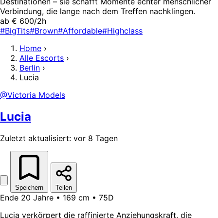
Destinationen – sie schafft Momente echter menschlicher
Verbindung, die lange nach dem Treffen nachklingen.
ab € 600/2h
#BigTits
#Brown
#Affordable
#Highclass
Home
›
Alle Escorts
›
Berlin
›
Lucia
@Victoria Models
Lucia
Zuletzt aktualisiert: vor 8 Tagen
Speichern
Teilen
Ende 20 Jahre • 169 cm • 75D
Lucia verkörpert die raffinierte Anziehungskraft, die