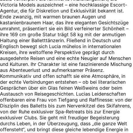
Victoria Models auszeichnet – eine hochklassige Escort-
Agentur, die für Diskretion und Exklusivität bekannt ist.
Ende zwanzig, mit warmen braunen Augen und
kastanienbraunem Haar, das ihre eleganten Gesichtszüge
umrahmt, präsentiert sie ein Bild verfeinerter Schönheit –
ihre 169 cm große Statur trägt 58 kg mit der anmutigen
Haltung einer Balletttänzerin. Fließend in Deutsch und
Englisch bewegt sich Lucia mühelos in internationalen
Kreisen, ihre weltoffene Perspektive geprägt durch
ausgedehnte Reisen und eine echte Neugier auf Menschen
und Kulturen. Ihr Charakter ist eine faszinierende Mischung
aus Abenteuerlust und aufmerksamer Präsenz.
Kommunikativ und offen schafft sie eine Atmosphäre, in
der echte Verbindungen entstehen – ob bei literarischen
Gesprächen über ein Glas feinen Weißweins oder beim
Austausch von Reisegeschichten. Lucias Leidenschaften
offenbaren eine Frau von Tiefgang und Raffinesse: von der
Disziplin des Balletts bis zum Nervenkitzel des Skifahrens,
von der Ruhe exklusiver Spa-Retreats bis zur Energie
exklusiver Clubs. Sie geht mit freudiger Begeisterung
durchs Leben, in der Überzeugung, dass „die ganze Welt
offensteht“, und bringt diese gleiche lebendige Energie in