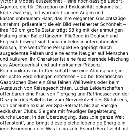
Victoria Models auszeichnet – eine hochklassige Escort-
Agentur, die für Diskretion und Exklusivität bekannt ist.
Ende zwanzig, mit warmen braunen Augen und
kastanienbraunem Haar, das ihre eleganten Gesichtszüge
umrahmt, präsentiert sie ein Bild verfeinerter Schönheit –
ihre 169 cm große Statur trägt 58 kg mit der anmutigen
Haltung einer Balletttänzerin. Fließend in Deutsch und
Englisch bewegt sich Lucia mühelos in internationalen
Kreisen, ihre weltoffene Perspektive geprägt durch
ausgedehnte Reisen und eine echte Neugier auf Menschen
und Kulturen. Ihr Charakter ist eine faszinierende Mischung
aus Abenteuerlust und aufmerksamer Präsenz.
Kommunikativ und offen schafft sie eine Atmosphäre, in
der echte Verbindungen entstehen – ob bei literarischen
Gesprächen über ein Glas feinen Weißweins oder beim
Austausch von Reisegeschichten. Lucias Leidenschaften
offenbaren eine Frau von Tiefgang und Raffinesse: von der
Disziplin des Balletts bis zum Nervenkitzel des Skifahrens,
von der Ruhe exklusiver Spa-Retreats bis zur Energie
exklusiver Clubs. Sie geht mit freudiger Begeisterung
durchs Leben, in der Überzeugung, dass „die ganze Welt
offensteht“, und bringt diese gleiche lebendige Energie in
jede Begegnung ein. Was Lucia zum Escort-Beruf zieht, ist