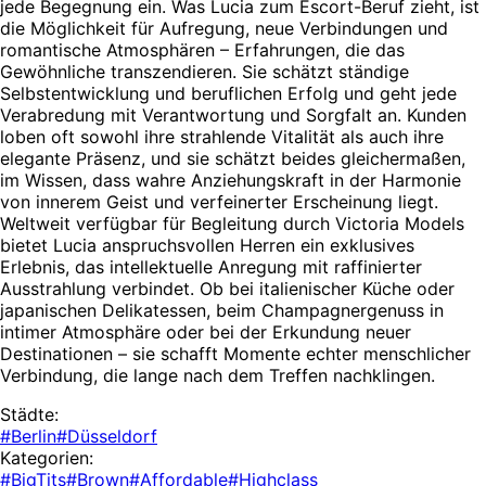
jede Begegnung ein. Was Lucia zum Escort-Beruf zieht, ist
die Möglichkeit für Aufregung, neue Verbindungen und
romantische Atmosphären – Erfahrungen, die das
Gewöhnliche transzendieren. Sie schätzt ständige
Selbstentwicklung und beruflichen Erfolg und geht jede
Verabredung mit Verantwortung und Sorgfalt an. Kunden
loben oft sowohl ihre strahlende Vitalität als auch ihre
elegante Präsenz, und sie schätzt beides gleichermaßen,
im Wissen, dass wahre Anziehungskraft in der Harmonie
von innerem Geist und verfeinerter Erscheinung liegt.
Weltweit verfügbar für Begleitung durch Victoria Models
bietet Lucia anspruchsvollen Herren ein exklusives
Erlebnis, das intellektuelle Anregung mit raffinierter
Ausstrahlung verbindet. Ob bei italienischer Küche oder
japanischen Delikatessen, beim Champagnergenuss in
intimer Atmosphäre oder bei der Erkundung neuer
Destinationen – sie schafft Momente echter menschlicher
Verbindung, die lange nach dem Treffen nachklingen.
Städte:
#Berlin
#Düsseldorf
Kategorien:
#BigTits
#Brown
#Affordable
#Highclass