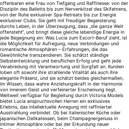
offenbaren eine Frau von Tiefgang und Raffinesse: von der
Disziplin des Balletts bis zum Nervenkitzel des Skifahrens,
von der Ruhe exklusiver Spa-Retreats bis zur Energie
exklusiver Clubs. Sie geht mit freudiger Begeisterung
durchs Leben, in der Überzeugung, dass „die ganze Welt
offensteht“, und bringt diese gleiche lebendige Energie in
jede Begegnung ein. Was Lucia zum Escort-Beruf zieht, ist
die Möglichkeit für Aufregung, neue Verbindungen und
romantische Atmosphären – Erfahrungen, die das
Gewöhnliche transzendieren. Sie schätzt ständige
Selbstentwicklung und beruflichen Erfolg und geht jede
Verabredung mit Verantwortung und Sorgfalt an. Kunden
loben oft sowohl ihre strahlende Vitalität als auch ihre
elegante Präsenz, und sie schätzt beides gleichermaßen,
im Wissen, dass wahre Anziehungskraft in der Harmonie
von innerem Geist und verfeinerter Erscheinung liegt.
Weltweit verfügbar für Begleitung durch Victoria Models
bietet Lucia anspruchsvollen Herren ein exklusives
Erlebnis, das intellektuelle Anregung mit raffinierter
Ausstrahlung verbindet. Ob bei italienischer Küche oder
japanischen Delikatessen, beim Champagnergenuss in
intimer Atmosphäre oder bei der Erkundung neuer