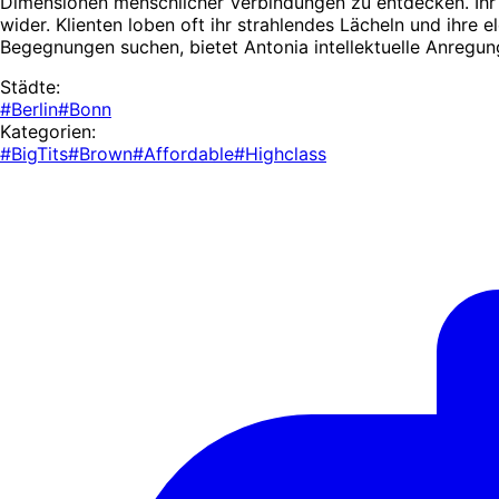
Dimensionen menschlicher Verbindungen zu entdecken. Ihr 
wider. Klienten loben oft ihr strahlendes Lächeln und ihre 
Begegnungen suchen, bietet Antonia intellektuelle Anregu
Städte:
#Berlin
#Bonn
Kategorien:
#BigTits
#Brown
#Affordable
#Highclass