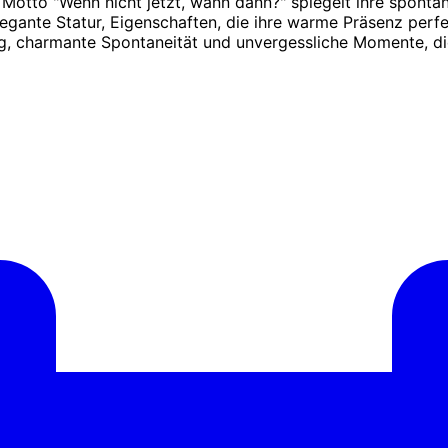
Motto "Wenn nicht jetzt, wann dann?" spiegelt ihre spont
elegante Statur, Eigenschaften, die ihre warme Präsenz perf
ng, charmante Spontaneität und unvergessliche Momente, di