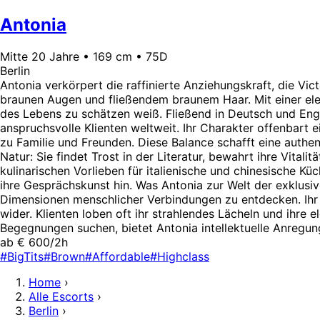
Antonia
Mitte 20 Jahre • 169 cm • 75D
Berlin
Antonia verkörpert die raffinierte Anziehungskraft, die Vic
braunen Augen und fließendem braunem Haar. Mit einer eleg
des Lebens zu schätzen weiß. Fließend in Deutsch und Engli
anspruchsvolle Klienten weltweit. Ihr Charakter offenbart ei
zu Familie und Freunden. Diese Balance schafft eine authen
Natur: Sie findet Trost in der Literatur, bewahrt ihre Vitali
kulinarischen Vorlieben für italienische und chinesische 
ihre Gesprächskunst hin. Was Antonia zur Welt der exklusive
Dimensionen menschlicher Verbindungen zu entdecken. Ihr 
wider. Klienten loben oft ihr strahlendes Lächeln und ihre 
Begegnungen suchen, bietet Antonia intellektuelle Anregu
ab € 600/2h
#BigTits
#Brown
#Affordable
#Highclass
Home
›
Alle Escorts
›
Berlin
›