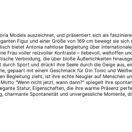
toria Models auszeichnet, und präsentiert sich als faszinie
anten Figur und einer Größe von 169 cm bewegt sie sich mi
sch bietet Antonia nahtlose Begleitung über internationale
ne Frau voller reizvoller Kontraste – liebevoll, weltoffen un
tische Verbindung, die über bloße Äußerlichkeiten hinausgeh
tät durch Sport und drückt ihre Seele durch die Geige aus, ei
Küche, gepaart mit einem Geschmack für Gin Tonic und Weiß
n Begleitung zieht, ist ihre echte Neugier auf Menschen und
Motto "Wenn nicht jetzt, wann dann?" spiegelt ihre spont
elegante Statur, Eigenschaften, die ihre warme Präsenz perf
ng, charmante Spontaneität und unvergessliche Momente, di